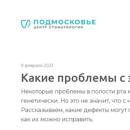
Стоматология Подмосковье
150040
,
Россия
,
Ярославская область
,
Яросл
+7 4852 74-45-45
mail@mc-podmoskovie.ru
9 февраля 2023
Какие проблемы с 
Стоматология Подмосковье
Стоматология Подмосковье
Некоторые проблемы в полости рта 
150040
150040
,
,
Россия
Россия
,
,
Ярославская област
Ярославская област
генетически. Но это не значит, что с
+7 4852 74-45-45
+7 4852 74-45-45
mail@mc-podmoskov
mail@mc-podmoskov
Рассказываем, какие дефекты могут 
как их можно исправить.