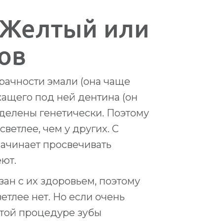
 Желтый или
ов
зрачности эмали (она чаще
жащего под ней дентина (он
еделены генетически. Поэтому
ветлее, чем у других. С
начинает просвечивать
ют.
язан с их здоровьем, поэтому
етлее нет. Но если очень
этой процедуре зубы