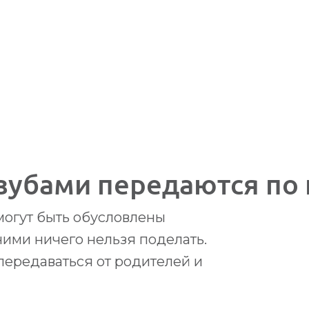
авль
,
ул. Некрасова, д.41
зубами передаются по 
могут быть обусловлены
ь
ь
,
,
Ярославль
Ярославль
,
,
ул. Некрасова, д.41
ул. Некрасова, д.41
 ними ничего нельзя поделать.
ie.ru
ie.ru
передаваться от родителей и