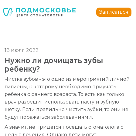
Стоматология Подмосковье
150040
,
Россия
,
Ярославская область
,
Ярославль
,
ул.
Записаться
+7 4852 74-45-45
mail@mc-podmoskovie.ru
18 июля 2022
Нужно ли дочищать зубы
ребенку?
Стоматология Подмосковье
Стоматология Подмосковье
Чистка зубов - это одно из мероприятий личной
150040
150040
,
,
Россия
Россия
,
,
Ярославская область
Ярославская область
,
,
Ярославль
Ярославль
,
,
у
у
гигиены, к которому необходимо приучать
+7 4852 74-45-45
+7 4852 74-45-45
mail@mc-podmoskovie.ru
mail@mc-podmoskovie.ru
ребенка с раннего возраста. То есть как только
врач разрешит использовать пасту и зубную
щетку. Если правильно чистить зубки, то они не
будут поражаться заболеваниями.
А значит, не придется посещать стоматолога с
целью лечения. Однако дети могут