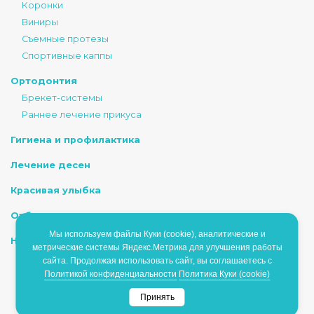
Коронки
Виниры
Съемные протезы
Спортивные каппы
Ортодонтия
Брекет-системы
Раннее лечение прикуса
Гигиена и профилактика
Лечение десен
Красивая улыбка
Отбеливание
Мы используем файлы Куки (cookie), аналитические и
Наркоз/Седация
метрические системы Яндекс.Метрика для улучшения работы
сайта. Продолжая использовать сайт, вы соглашаетесь с
Политикой конфиденциальности
Политика Куки (cookie)
ИМЕЮТСЯ ПРОТИВОПОКАЗАНИЯ, НЕОБХОДИМО
Принять
ПРОКОНСУЛЬТИРОВАТЬСЯ СО СПЕЦИАЛИСТОМ