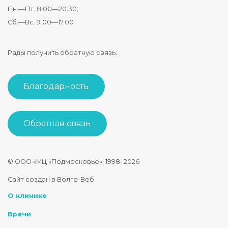
Пн.—Пт. 8.00—20.30;
Сб.—Вс. 9.00—17.00
Рады получить обратную связь:
Благодарность
Обратная связь
© ООО «МЦ «Подмосковье», 1998‑
2026
Стоматология Подмосковье
Сайт создан в Волге-Веб
150040
,
Россия
,
Ярославская область
,
Ярославль
,
ул. Некрасова
О клинике
+7 4852 74-45-45
mail@mc-podmoskovie.ru
Врачи