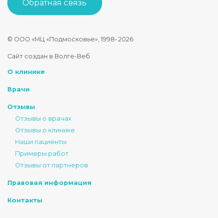
Обратная связь
© ООО «МЦ «Подмосковье», 1998‑
2026
Стоматология Подмосковье
Сайт создан в Волге-Веб
150040
,
Россия
,
Ярославская область
,
Ярославль
,
ул. Некрасова
О клинике
+7 4852 74-45-45
mail@mc-podmoskovie.ru
Врачи
Отзывы
Отзывы о врачах
Отзывы о клинике
Наши пациенты
Примеры работ
Отзывы от партнеров
Правовая информация
Контакты