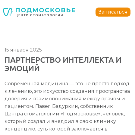
Стоматология Подмосковье
150040
,
Россия
,
Ярославская область
,
Ярославль
,
ул.
Записаться
+7 4852 74-45-45
mail@mc-podmoskovie.ru
15 января 2025
ПАРТНЕРСТВО ИНТЕЛЛЕКТА И
ЭМОЦИЙ
Стоматология Подмосковье
Стоматология Подмосковье
150040
150040
Современная медицина — это не просто подход
,
,
Россия
Россия
,
,
Ярославская область
Ярославская область
,
,
Ярославль
Ярославль
,
,
у
у
+7 4852 74-45-45
+7 4852 74-45-45
к лечению, это искусство создания пространства
mail@mc-podmoskovie.ru
mail@mc-podmoskovie.ru
доверия и взаимопонимания между врачом и
пациентом. Павел Бадуркин, собственник
Центра стоматологии «Подмосковье», человек,
который создал и внедрил в свою клинику
концепцию, суть которой заключается в