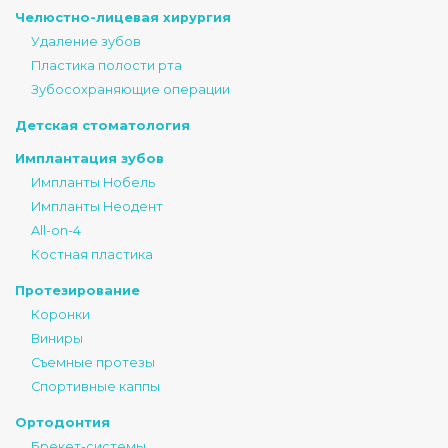
Челюстно-лицевая хирургия
Удаление зубов
Пластика полости рта
Зубосохраняющие операции
Детская стоматология
Имплантация зубов
Импланты Нобель
Импланты Неодент
All-on-4
Костная пластика
Протезирование
Коронки
Виниры
Съемные протезы
Спортивные каппы
Ортодонтия
Брекет-системы