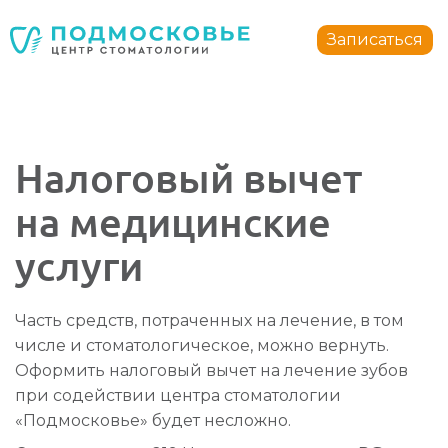
Стоматология Подмосковье
150040
,
Россия
,
Ярославская область
,
Ярославль
,
ул.
Записаться
+7 4852 74-45-45
mail@mc-podmoskovie.ru
Налоговый вычет
на медицинские
услуги
Часть средств, потраченных на лечение, в том
числе и стоматологическое, можно вернуть.
Оформить налоговый вычет на лечение зубов
при содействии центра стоматологии
«Подмосковье» будет несложно.