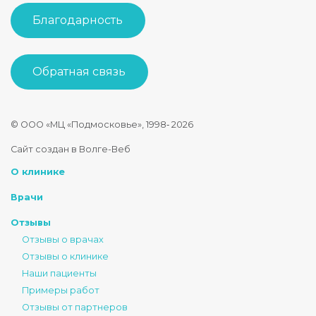
Благодарность
Обратная связь
© ООО «МЦ «Подмосковье», 1998‑
2026
Стоматология Подмосковье
Сайт создан в Волге-Веб
150040
,
Россия
,
Ярославская область
,
Ярославль
,
ул. Некрасова
О клинике
+7 4852 74-45-45
mail@mc-podmoskovie.ru
Врачи
Отзывы
Отзывы о врачах
Отзывы о клинике
Наши пациенты
Примеры работ
Отзывы от партнеров