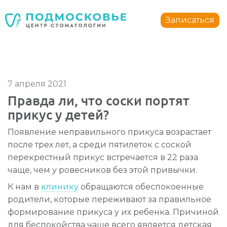
Стоматология Подмосковье
150040
,
Россия
,
Ярославская область
,
Ярославль
,
ул.
Записаться
+7 4852 74-45-45
mail@mc-podmoskovie.ru
7 апреля 2021
Правда ли, что соски портят
прикус у детей?
Стоматология Подмосковье
Стоматология Подмосковье
Появление неправильного прикуса возрастает
150040
150040
,
,
Россия
Россия
,
,
Ярославская область
Ярославская область
,
,
Ярославль
Ярославль
,
,
у
у
после трех лет, а среди пятилеток с соской
+7 4852 74-45-45
+7 4852 74-45-45
mail@mc-podmoskovie.ru
mail@mc-podmoskovie.ru
перекрестный прикус встречается в 22 раза
чаще, чем у ровесников без этой привычки.
К нам в
клинику
обращаются обеспокоенные
родители, которые переживают за правильное
формирование прикуса у их ребенка. Причиной
для беспокойства чаще всего является детская