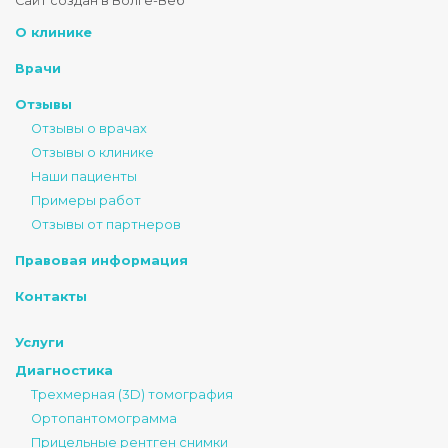
Стоматология Подмосковье
Сайт создан в Волге-Веб
150040
,
Россия
,
Ярославская область
,
Ярославль
,
ул. Некрасова
О клинике
+7 4852 74-45-45
mail@mc-podmoskovie.ru
Врачи
Отзывы
Отзывы о врачах
Отзывы о клинике
Наши пациенты
Примеры работ
Отзывы от партнеров
Правовая информация
Контакты
Услуги
Диагностика
Трехмерная (3D) томография
Ортопантомограмма
Прицельные рентген снимки