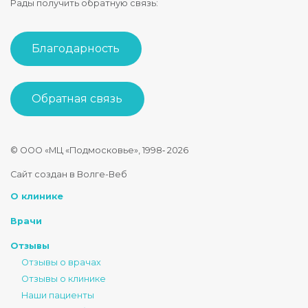
Рады получить обратную связь:
Благодарность
Обратная связь
© ООО «МЦ «Подмосковье», 1998‑
2026
Стоматология Подмосковье
Сайт создан в Волге-Веб
150040
,
Россия
,
Ярославская область
,
Ярославль
,
ул. Некрасова
О клинике
+7 4852 74-45-45
mail@mc-podmoskovie.ru
Врачи
Отзывы
Отзывы о врачах
Отзывы о клинике
Наши пациенты