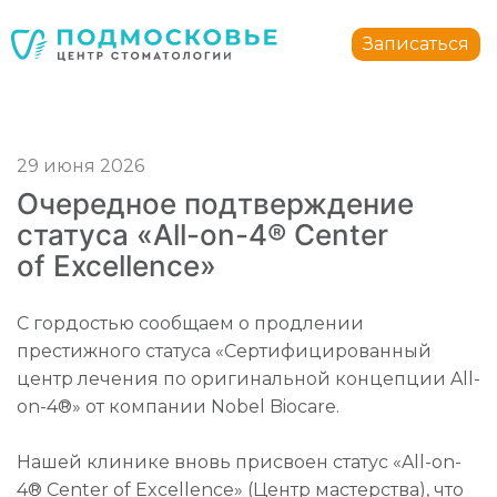
Стоматология Подмосковье
150040
,
Россия
,
Ярославская область
,
Ярославль
,
ул.
Записаться
+7 4852 74-45-45
mail@mc-podmoskovie.ru
Стоматология Подмосковье
Стоматология Подмосковье
29 июня 2026
150040
150040
,
,
Россия
Россия
,
,
Ярославская область
Ярославская область
,
,
Ярославль
Ярославль
,
,
у
у
Очередное подтверждение
+7 4852 74-45-45
+7 4852 74-45-45
mail@mc-podmoskovie.ru
mail@mc-podmoskovie.ru
статуса «All-on-4® Center
of Excellence»
С гордостью сообщаем о продлении
престижного статуса «Сертифицированный
центр лечения по оригинальной концепции All-
on-4®» от компании Nobel Biocare.
Нашей клинике вновь присвоен статус «All-on-
4® Center of Excellence» (Центр мастерства), что