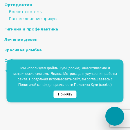
Ортодонтия
Брекет-системы
Раннее лечение прикуса
Гигиена и профилактика
Лечение десен
Красивая улыбка
Отбеливание
Мы используем файлы Куки (cookie), аналитические и
Наркоз/Седация
метрические системы Яндекс.Метрика для улучшения работы
сайта. Продолжая использовать сайт, вы соглашаетесь с
Политикой конфиденциальности
Политика Куки (cookie)
ИМЕЮТСЯ ПРОТИВОПОКАЗАНИЯ, НЕОБХОДИМО
Принять
ПРОКОНСУЛЬТИРОВАТЬСЯ СО СПЕЦИАЛИСТОМ