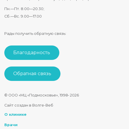
Пн.—Пт. 8.00—20.30;
Сб.—Вс. 9.00—17.00
Рады получить обратную связь:
Благодарность
Обратная связь
© ООО «МЦ «Подмосковье», 1998‑
2026
Стоматология Подмосковье
Сайт создан в Волге-Веб
150040
,
Россия
,
Ярославская область
,
Ярославль
,
ул. Некрасова
О клинике
+7 4852 74-45-45
mail@mc-podmoskovie.ru
Врачи