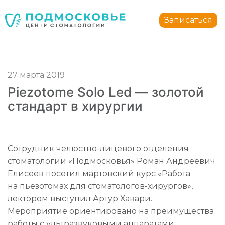
Стоматология Подмосковье
150040
,
Россия
,
Ярославская область
,
Ярославль
,
ул.
Записаться
+7 4852 74-45-45
mail@mc-podmoskovie.ru
27 марта 2019
Стоматология Подмосковье
Стоматология Подмосковье
Piezotome Solo Led — золотой
150040
150040
,
,
Россия
Россия
,
,
Ярославская область
Ярославская область
,
,
Ярославль
Ярославль
,
,
у
у
стандарт в хирургии
+7 4852 74-45-45
+7 4852 74-45-45
mail@mc-podmoskovie.ru
mail@mc-podmoskovie.ru
Сотрудник челюстно-лицевого отделения
стоматологии «Подмосковья» Роман Андреевич
Елисеев посетил мартовский курс «Работа
на пьезотомах для стоматологов-хирургов»,
лектором выступил Артур Хавари.
Мероприятие ориентировано на преимущества
работы с ультразвуковыми аппаратами