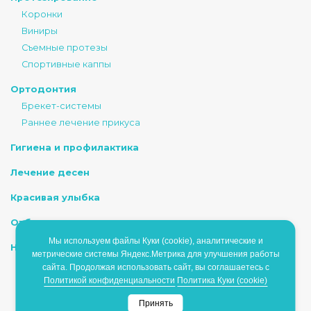
Коронки
Виниры
Съемные протезы
Спортивные каппы
Ортодонтия
Брекет-системы
Раннее лечение прикуса
Гигиена и профилактика
Лечение десен
Красивая улыбка
Отбеливание
Мы используем файлы Куки (cookie), аналитические и
Наркоз/Седация
метрические системы Яндекс.Метрика для улучшения работы
сайта. Продолжая использовать сайт, вы соглашаетесь с
Политикой конфиденциальности
Политика Куки (cookie)
ИМЕЮТСЯ ПРОТИВОПОКАЗАНИЯ, НЕОБХОДИМО
Принять
ПРОКОНСУЛЬТИРОВАТЬСЯ СО СПЕЦИАЛИСТОМ