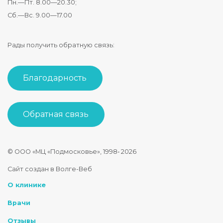
Пн.—Пт. 8.00—20.30;
Сб.—Вс. 9.00—17.00
Рады получить обратную связь:
Благодарность
Обратная связь
© ООО «МЦ «Подмосковье», 1998‑
2026
Стоматология Подмосковье
Сайт создан в Волге-Веб
150040
,
Россия
,
Ярославская область
,
Ярославль
,
ул. Некрасова
О клинике
+7 4852 74-45-45
mail@mc-podmoskovie.ru
Врачи
Отзывы