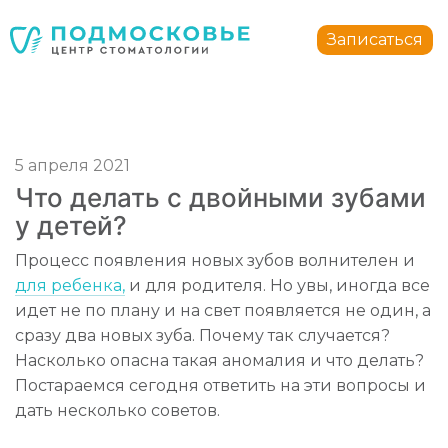
Стоматология Подмосковье
150040
,
Россия
,
Ярославская область
,
Ярославль
,
ул.
Записаться
+7 4852 74-45-45
mail@mc-podmoskovie.ru
5 апреля 2021
Что делать с двойными зубами
у детей?
Стоматология Подмосковье
Стоматология Подмосковье
Процесс появления новых зубов волнителен и
150040
150040
,
,
Россия
Россия
,
,
Ярославская область
Ярославская область
,
,
Ярославль
Ярославль
,
,
у
у
для ребенка,
и для родителя. Но увы, иногда все
+7 4852 74-45-45
+7 4852 74-45-45
mail@mc-podmoskovie.ru
mail@mc-podmoskovie.ru
идет не по плану и на свет появляется не один, а
сразу два новых зуба. Почему так случается?
Насколько опасна такая аномалия и что делать?
Постараемся сегодня ответить на эти вопросы и
дать несколько советов.