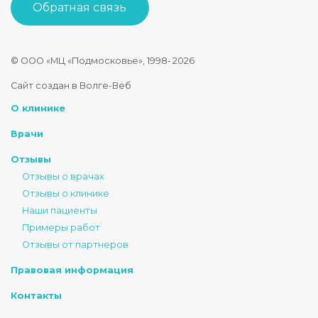
Обратная связь
© ООО «МЦ «Подмосковье», 1998‑
2026
Стоматология Подмосковье
Сайт создан в Волге-Веб
150040
,
Россия
,
Ярославская область
,
Ярославль
,
ул. Некрасова
О клинике
+7 4852 74-45-45
mail@mc-podmoskovie.ru
Врачи
Отзывы
Отзывы о врачах
Отзывы о клинике
Наши пациенты
Примеры работ
Отзывы от партнеров
Правовая информация
Контакты