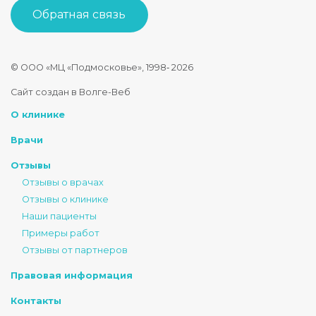
Обратная связь
© ООО «МЦ «Подмосковье», 1998‑
2026
Стоматология Подмосковье
Сайт создан в Волге-Веб
150040
,
Россия
,
Ярославская область
,
Ярославль
,
ул. Некрасова
О клинике
+7 4852 74-45-45
mail@mc-podmoskovie.ru
Врачи
Отзывы
Отзывы о врачах
Отзывы о клинике
Наши пациенты
Примеры работ
Отзывы от партнеров
Правовая информация
Контакты