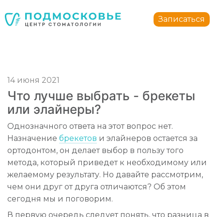
Стоматология Подмосковье
150040
,
Россия
,
Ярославская область
,
Ярославль
,
ул.
Записаться
+7 4852 74-45-45
mail@mc-podmoskovie.ru
14 июня 2021
Что лучше выбрать - брекеты
или элайнеры?
Стоматология Подмосковье
Стоматология Подмосковье
Однозначного ответа на этот вопрос нет.
150040
150040
,
,
Россия
Россия
,
,
Ярославская область
Ярославская область
,
,
Ярославль
Ярославль
,
,
у
у
Назначение
брекетов
и элайнеров остается за
+7 4852 74-45-45
+7 4852 74-45-45
mail@mc-podmoskovie.ru
mail@mc-podmoskovie.ru
ортодонтом, он делает выбор в пользу того
метода, который приведет к необходимому или
желаемому результату. Но давайте рассмотрим,
чем они друг от друга отличаются? Об этом
сегодня мы и поговорим.
В первую очередь следует понять, что разница в