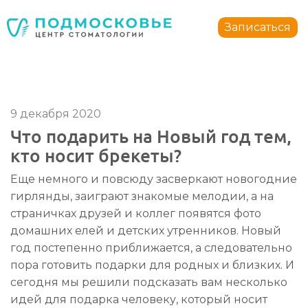
Стоматология Подмосковье
150040
,
Россия
,
Ярославская область
,
Ярославль
,
ул.
Записаться
+7 4852 74-45-45
mail@mc-podmoskovie.ru
9 декабря 2020
Что подарить на Новый год тем,
кто носит брекеты?
Стоматология Подмосковье
Стоматология Подмосковье
Еще немного и повсюду засверкают новогодние
150040
150040
,
,
Россия
Россия
,
,
Ярославская область
Ярославская область
,
,
Ярославль
Ярославль
,
,
у
у
гирлянды, заиграют знакомые мелодии, а на
+7 4852 74-45-45
+7 4852 74-45-45
mail@mc-podmoskovie.ru
mail@mc-podmoskovie.ru
страничках друзей и коллег появятся фото
домашних елей и детских утренников. Новый
год постепенно приближается, а следовательно
пора готовить подарки для родных и близких. И
сегодня мы решили подсказать вам несколько
идей для подарка человеку, который носит