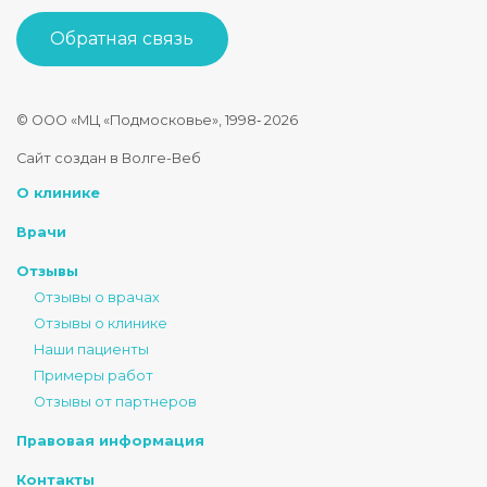
Обратная связь
© ООО «МЦ «Подмосковье», 1998‑
2026
Стоматология Подмосковье
Сайт создан в Волге-Веб
150040
,
Россия
,
Ярославская область
,
Ярославль
,
ул. Некрасова
О клинике
+7 4852 74-45-45
mail@mc-podmoskovie.ru
Врачи
Отзывы
Отзывы о врачах
Отзывы о клинике
Наши пациенты
Примеры работ
Отзывы от партнеров
Правовая информация
Контакты