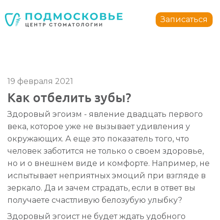
Стоматология Подмосковье
150040
,
Россия
,
Ярославская область
,
Ярославль
,
ул.
Записаться
+7 4852 74-45-45
mail@mc-podmoskovie.ru
19 февраля 2021
Как отбелить зубы?
Стоматология Подмосковье
Стоматология Подмосковье
Здоровый эгоизм - явление двадцать первого
150040
150040
,
,
Россия
Россия
,
,
Ярославская область
Ярославская область
,
,
Ярославль
Ярославль
,
,
у
у
века, которое уже не вызывает удивления у
+7 4852 74-45-45
+7 4852 74-45-45
mail@mc-podmoskovie.ru
mail@mc-podmoskovie.ru
окружающих. А еще это показатель того, что
человек заботится не только о своем здоровье,
но и о внешнем виде и комфорте. Например, не
испытывает неприятных эмоций при взгляде в
зеркало. Да и зачем страдать, если в ответ вы
получаете счастливую белозубую улыбку?
Здоровый эгоист не будет ждать удобного