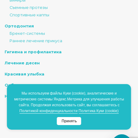
Виниры
Съемные протезы
Спортивные каппы
Ортодонтия
Брекет-системы
Раннее лечение прикуса
Гигиена и профилактика
Лечение десен
Красивая улыбка
Отбеливание
Мы используем файлы Куки (cookie), аналитические и
Наркоз/Седация
метрические системы Яндекс.Метрика для улучшения работы
сайта. Продолжая использовать сайт, вы соглашаетесь с
Политикой конфиденциальности
Политика Куки (cookie)
ИМЕЮТСЯ ПРОТИВОПОКАЗАНИЯ, НЕОБХОДИМО
Принять
ПРОКОНСУЛЬТИРОВАТЬСЯ СО СПЕЦИАЛИСТОМ