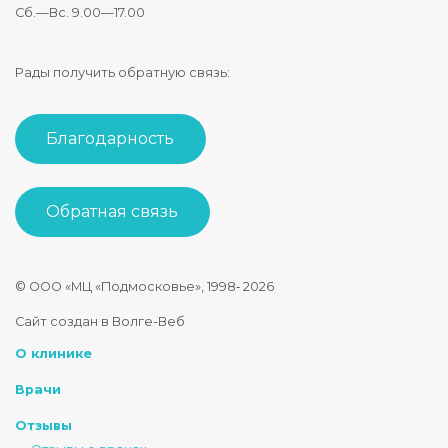
Сб.—Вс. 9.00—17.00
Рады получить обратную связь:
Благодарность
Обратная связь
© ООО «МЦ «Подмосковье», 1998‑
2026
Стоматология Подмосковье
Сайт создан в Волге-Веб
150040
,
Россия
,
Ярославская область
,
Ярославль
,
ул. Некрасова
О клинике
+7 4852 74-45-45
mail@mc-podmoskovie.ru
Врачи
Отзывы