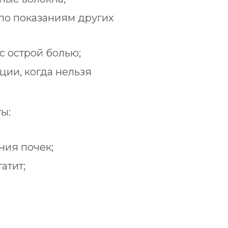
по показаниям других
с острой болью;
ции, когда нельзя
ы:
ния почек;
атит;