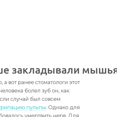
авль
,
ул. Некрасова, д.41
ьше закладывали мышь
, а вот ранее стоматологи этот
ь
ь
,
,
Ярославль
Ярославль
,
,
ул. Некрасова, д.41
ул. Некрасова, д.41
человека болел зуб он, как
ie.ru
ie.ru
Если случай был совсем
трипацию пульпы
. Однако для
овалось умертвить нерв. Для