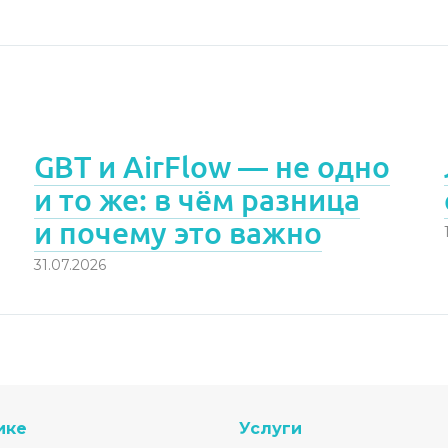
GBT и AirFlow — не одно
и то же: в чём разница
и почему это важно
31.07.2026
ике
Услуги