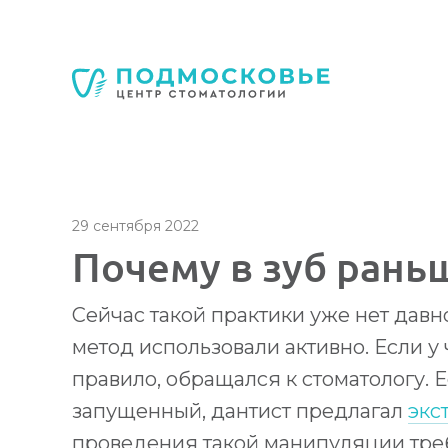
Стоматология Подмосковье
150040
,
Россия
,
Ярославская область
,
Яросл
+7 4852 74-45-45
mail@mc-podmoskovie.ru
29 сентября 2022
Почему в зуб ран
Стоматология Подмосковье
Стоматология Подмосковье
Сейчас такой практики уже нет давно
150040
150040
,
,
Россия
Россия
,
,
Ярославская област
Ярославская област
метод использовали активно. Если у 
+7 4852 74-45-45
+7 4852 74-45-45
mail@mc-podmoskov
mail@mc-podmoskov
правило, обращался к стоматологу. 
запущенный, дантист предлагал
экс
проведения такой манипуляции треб