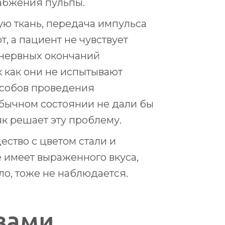
абжения пульпы.
ую ткань, передача импульса
т, а пациент не чувствует
 нервных окончаний
к как они не испытывают
особов проведения
бычном состоянии не дали бы
к решает эту проблему.
ство с цветом стали и
 имеет выраженного вкуса,
ло, тоже не наблюдается.
вами