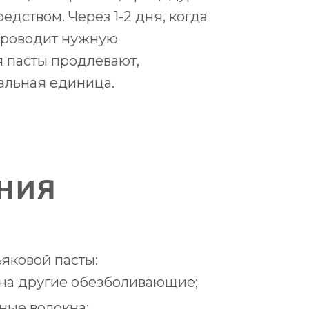
дством. Через 1-2 дня, когда
 проводит нужную
 пасты продлевают,
альная единица.
ния
яковой пасты:
 на другие обезболивающие;
ные волокна;