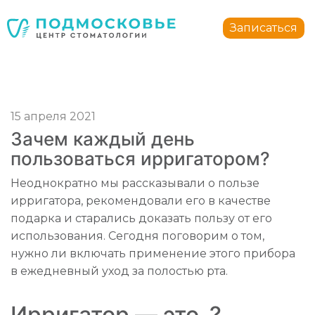
Стоматология Подмосковье
150040
,
Россия
,
Ярославская область
,
Ярославль
,
ул.
Записаться
+7 4852 74-45-45
mail@mc-podmoskovie.ru
15 апреля 2021
Зачем каждый день
пользоваться ирригатором?
Стоматология Подмосковье
Стоматология Подмосковье
Неоднократно мы рассказывали о пользе
150040
150040
,
,
Россия
Россия
,
,
Ярославская область
Ярославская область
,
,
Ярославль
Ярославль
,
,
у
у
ирригатора, рекомендовали его в качестве
+7 4852 74-45-45
+7 4852 74-45-45
mail@mc-podmoskovie.ru
mail@mc-podmoskovie.ru
подарка и старались доказать пользу от его
использования. Сегодня поговорим о том,
нужно ли включать применение этого прибора
в ежедневный уход за полостью рта.
Ирригатор — это..?