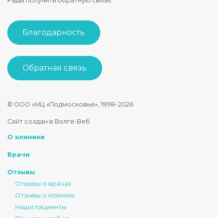
Рады получить обратную связь:
Благодарность
Обратная связь
© ООО «МЦ «Подмосковье», 1998‑
2026
Стоматология Подмосковье
Сайт создан в Волге-Веб
150040
,
Россия
,
Ярославская область
,
Ярославль
,
ул. Некрасова
О клинике
+7 4852 74-45-45
mail@mc-podmoskovie.ru
Врачи
Отзывы
Отзывы о врачах
Отзывы о клинике
Наши пациенты